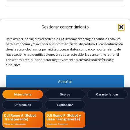
Gestionar consentimiento
Para ofrecer las mejores experiencias, utilizamos tecnologías como las cookies
para almacenar y/o acceder a la información del dispositivo. El consentimiento
Already decided which one
de estas tecnologías nos permitirá procesar datos como el comportamiento de
navegación o las identificaciones únicas en este sitio. No consentir o retirar el
to buy?
consentimiento, puede afectar negativamente a ciertas características y
funciones.
Buy directly on Amazon and receive it in 24-48h with
Prime delivery
Aceptar
Denegar
Mejor oferta
Scores
Características
DJI Romo A (Robot Transparente)
Diferencias
Explicación
Ver preferencias
View on Amazon
DJI Romo A (Robot
DJI Romo P (Robot y
Transparente)
Base Transparente)
Política de cookies
Política de Privacidad
Aviso Legal
View on Amazon
View on Amazon