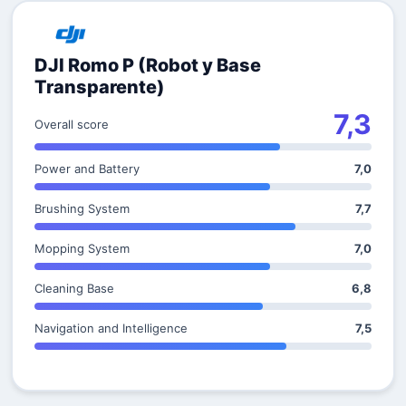
DJI Romo P (Robot y Base
Transparente)
7,3
Overall score
Power and Battery
7,0
Brushing System
7,7
Mopping System
7,0
Cleaning Base
6,8
Navigation and Intelligence
7,5