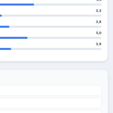
3,3
3,8
5,0
3,9