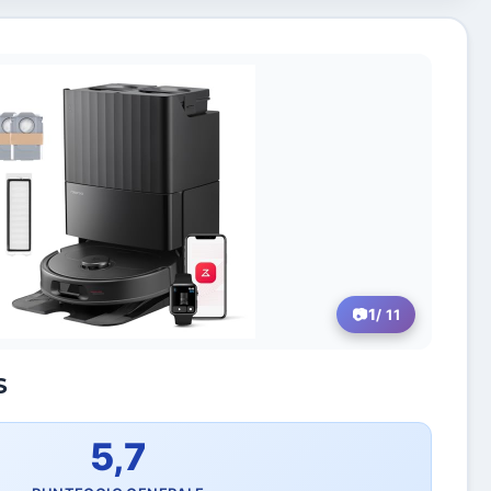
1
/ 11
S
5,7