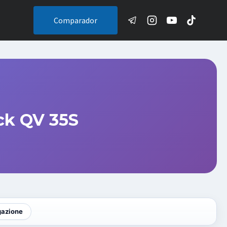
Comparador
ck QV 35S
gazione