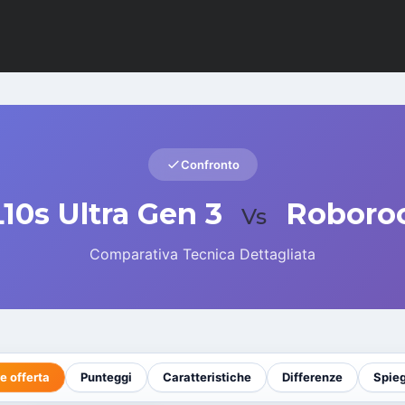
Confronto
10s Ultra Gen 3
Roboro
Vs
Comparativa Tecnica Dettagliata
e offerta
Punteggi
Caratteristiche
Differenze
Spie