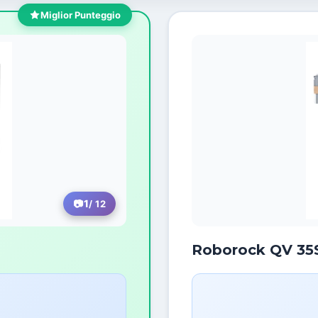
Miglior Punteggio
1
/ 12
Roborock QV 35