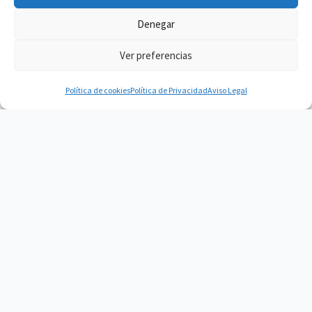
Denegar
Ver preferencias
Política de cookies
Política de Privacidad
Aviso Legal
Vacuum Spain
Vacuum Spain La mejor Comunidad de
Robots Aspiradores
About
Contact