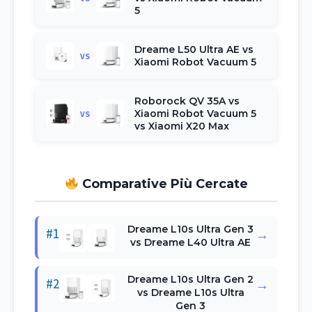
5
Dreame L50 Ultra AE vs
VS
Xiaomi Robot Vacuum 5
Roborock QV 35A vs
Xiaomi Robot Vacuum 5
VS
vs Xiaomi X20 Max
Comparative Più Cercate
Dreame L10s Ultra Gen 3
#1
→
vs Dreame L40 Ultra AE
Dreame L10s Ultra Gen 2
#2
→
vs Dreame L10s Ultra
Gen 3