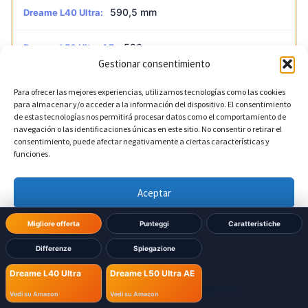
590,5 mm
Dreame L40 Ultra:
590 mm
Dreame L50 Ultra AE:
Gestionar consentimiento
Para ofrecer las mejores experiencias, utilizamos tecnologías como las cookies
?
Profondità della base
DIVERSO
para almacenar y/o acceder a la información del dispositivo. El consentimiento
de estas tecnologías nos permitirá procesar datos como el comportamiento de
navegación o las identificaciones únicas en este sitio. No consentir o retirar el
456,7 mm
Dreame L40 Ultra:
consentimiento, puede afectar negativamente a ciertas características y
funciones.
457 mm
Dreame L50 Ultra AE:
Aceptar
Denegar
Migliore offerta
Punteggi
Caratteristiche
Differenze
Spiegazione
Ver preferencias
Dreame L40 Ultra
Dreame L50 Ultra AE
Política de cookies
Política de Privacidad
Aviso Legal
Hai già deciso quale
Vedi su Amazon
Vedi su Amazon