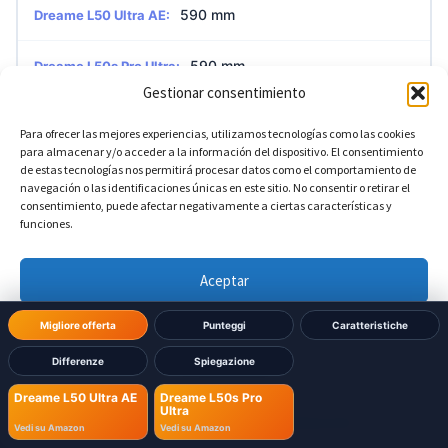
590 mm
Dreame L50 Ultra AE:
590 mm
Dreame L50s Pro Ultra:
Gestionar consentimiento
Para ofrecer las mejores experiencias, utilizamos tecnologías como las cookies
?
Profondità della base
para almacenar y/o acceder a la información del dispositivo. El consentimiento
de estas tecnologías nos permitirá procesar datos como el comportamiento de
navegación o las identificaciones únicas en este sitio. No consentir o retirar el
457 mm
Dreame L50 Ultra AE:
consentimiento, puede afectar negativamente a ciertas características y
funciones.
457 mm
Dreame L50s Pro Ultra:
Aceptar
Denegar
Migliore offerta
Punteggi
Caratteristiche
Differenze
Spiegazione
Ver preferencias
Dreame L50 Ultra AE
Dreame L50s Pro
Ultra
Política de cookies
Política de Privacidad
Aviso Legal
Hai già deciso quale
Vedi su Amazon
Vedi su Amazon