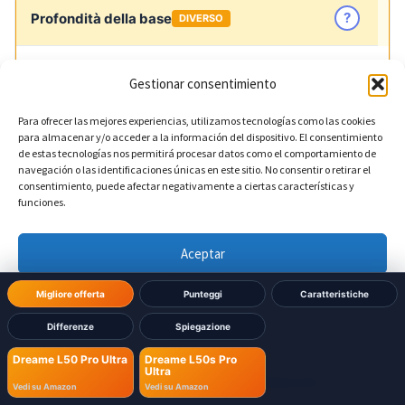
?
Profondità della base
DIVERSO
456,7 mm
Dreame L50 Pro Ultra:
Gestionar consentimiento
457 mm
Dreame L50s Pro Ultra:
Para ofrecer las mejores experiencias, utilizamos tecnologías como las cookies
para almacenar y/o acceder a la información del dispositivo. El consentimiento
de estas tecnologías nos permitirá procesar datos como el comportamiento de
navegación o las identificaciones únicas en este sitio. No consentir o retirar el
consentimiento, puede afectar negativamente a ciertas características y
funciones.
Aceptar
Hai già deciso quale
Denegar
Migliore offerta
Punteggi
Caratteristiche
comprare?
Differenze
Spiegazione
Ver preferencias
Acquista direttamente su Amazon e ricevilo in 24-
Dreame L50 Pro Ultra
Dreame L50s Pro
Ultra
48h con spedizione Prime
Política de cookies
Política de Privacidad
Aviso Legal
Vedi su Amazon
Vedi su Amazon