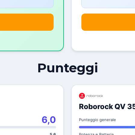
Punteggi
Roborock QV 3
6,0
Punteggio generale
5,6
Potenza e Batteria