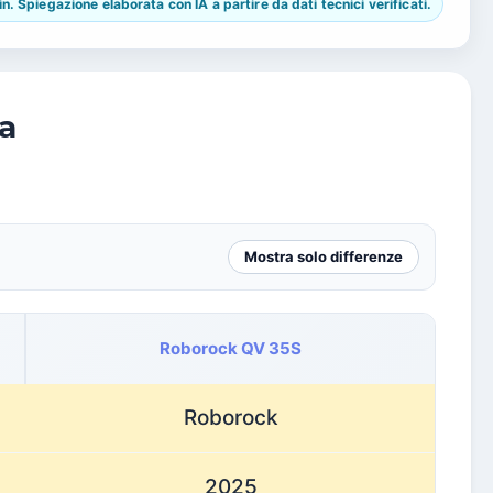
 Spiegazione elaborata con IA a partire da dati tecnici verificati.
a
Mostra solo differenze
Roborock QV 35S
Roborock
2025