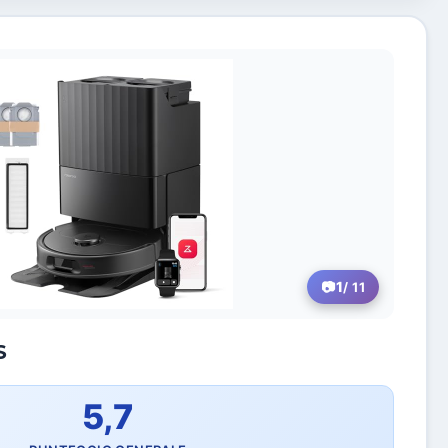
1
/ 11
S
5,7