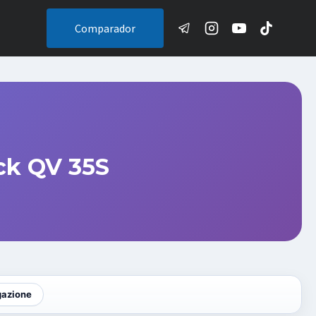
Comparador
ck QV 35S
gazione