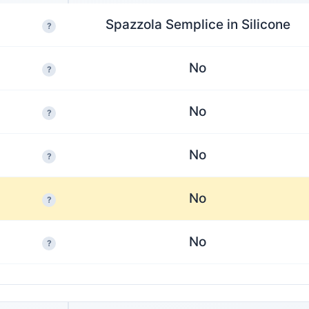
Spazzola Semplice in Silicone
?
No
?
No
?
No
?
No
?
No
?