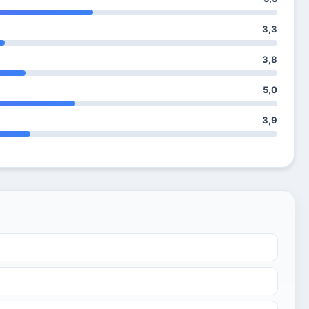
3,3
3,8
5,0
3,9