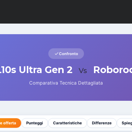
Confronto
10s Ultra Gen 2
Roboro
Vs
Comparativa Tecnica Dettagliata
e offerta
Punteggi
Caratteristiche
Differenze
Spie