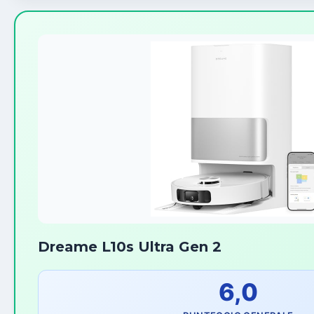
Dreame L10s Ultra Gen 2
6,0