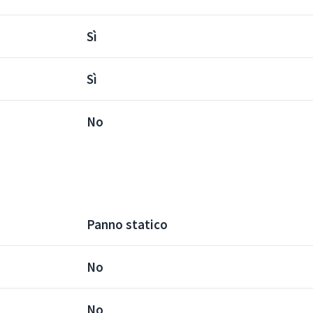
Sì
Sì
No
Panno statico
No
No