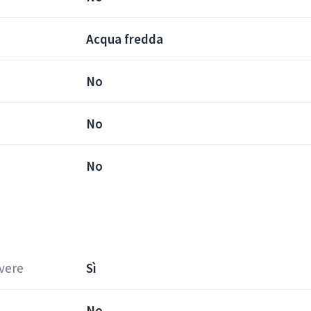
Acqua fredda
No
No
No
vere
Sì
No