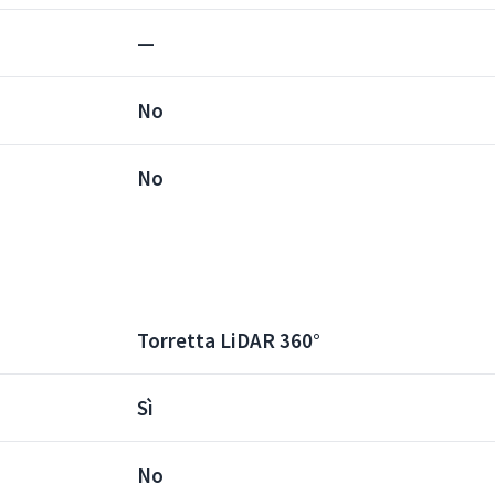
—
No
No
Torretta LiDAR 360°
Sì
No