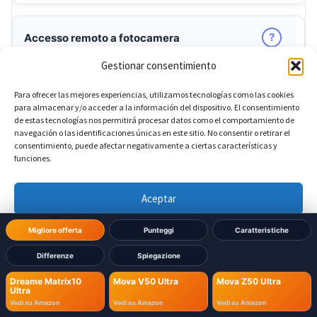
?
Accesso remoto a fotocamera
Gestionar consentimiento
Sì
Dreame Matrix10 Ultra:
Para ofrecer las mejores experiencias, utilizamos tecnologías como las cookies
para almacenar y/o acceder a la información del dispositivo. El consentimiento
Sì
Mova V50 Ultra:
de estas tecnologías nos permitirá procesar datos como el comportamiento de
navegación o las identificaciones únicas en este sitio. No consentir o retirar el
consentimiento, puede afectar negativamente a ciertas características y
Sì
Mova Z50 Ultra:
funciones.
Aceptar
?
LED visione notturna
Denegar
Migliore offerta
Punteggi
Caratteristiche
Sì
Dreame Matrix10 Ultra:
Differenze
Spiegazione
Ver preferencias
Sì
Mova V50 Ultra:
Dreame Matrix10
Mova V50 Ultra
Mova Z50 Ultra
Ultra
Política de cookies
Política de Privacidad
Aviso Legal
Vedi su Amazon
Vedi su Amazon
Vedi su Amazon
Sì
Mova Z50 Ultra: