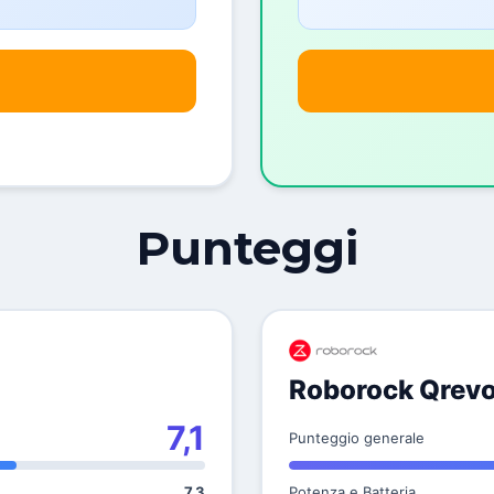
Punteggi
Roborock Qrevo
7,1
Punteggio generale
7,3
Potenza e Batteria