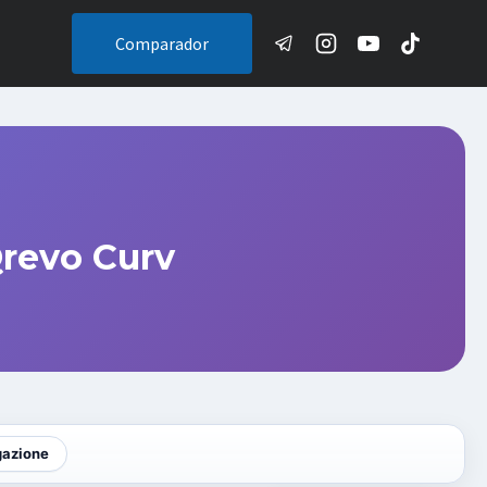
Comparador
revo Curv
gazione