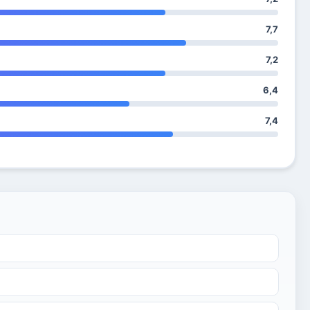
7,7
7,2
6,4
7,4