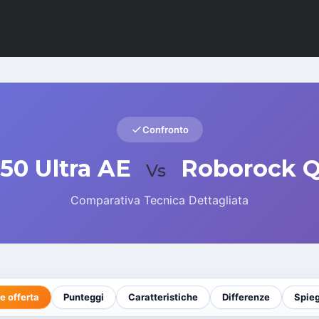
Confronto
50 Ultra AE
Roborock Q
Vs
Comparativa Tecnica Dettagliata
e offerta
Punteggi
Caratteristiche
Differenze
Spie