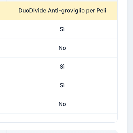
DuoDivide Anti-groviglio per Peli
Sì
No
Sì
Sì
No