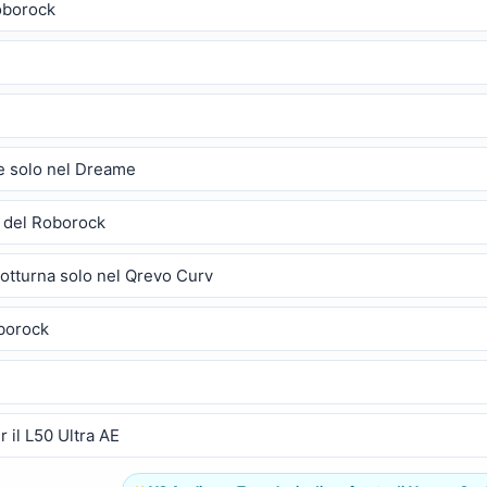
oborock
le solo nel Dreame
 del Roborock
otturna solo nel Qrevo Curv
oborock
 il L50 Ultra AE