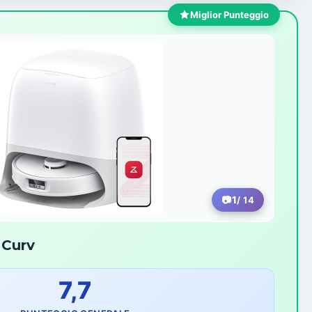
Miglior Punteggio
1
/ 14
 Curv
7,7