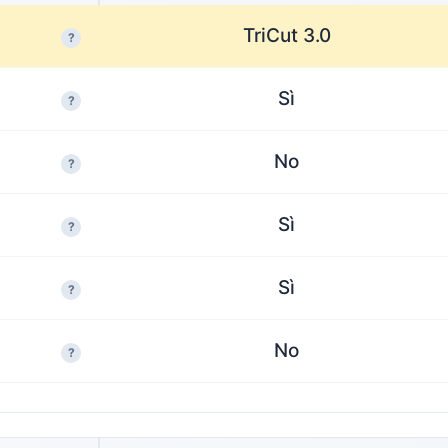
TriCut 3.0
?
Sì
?
No
?
Sì
?
Sì
?
No
?