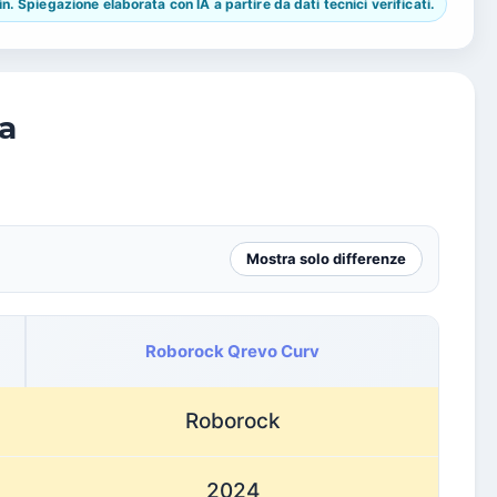
 Spiegazione elaborata con IA a partire da dati tecnici verificati.
a
Mostra solo differenze
Roborock Qrevo Curv
Roborock
2024