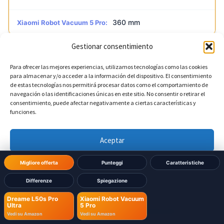
360 mm
Xiaomi Robot Vacuum 5 Pro:
Gestionar consentimiento
?
Altezza della base
DIVERSO
Para ofrecer las mejores experiencias, utilizamos tecnologías como las cookies
para almacenar y/o acceder a la información del dispositivo. El consentimiento
de estas tecnologías nos permitirá procesar datos como el comportamiento de
590 mm
Dreame L50s Pro Ultra:
navegación o las identificaciones únicas en este sitio. No consentir o retirar el
consentimiento, puede afectar negativamente a ciertas características y
funciones.
572 mm
Xiaomi Robot Vacuum 5 Pro:
Aceptar
?
Profondità della base
DIVERSO
Denegar
Migliore offerta
Punteggi
Caratteristiche
457 mm
Dreame L50s Pro Ultra:
Differenze
Spiegazione
Ver preferencias
Dreame L50s Pro
Xiaomi Robot Vacuum
470 mm
Xiaomi Robot Vacuum 5 Pro:
Ultra
5 Pro
Política de cookies
Política de Privacidad
Aviso Legal
Vedi su Amazon
Vedi su Amazon