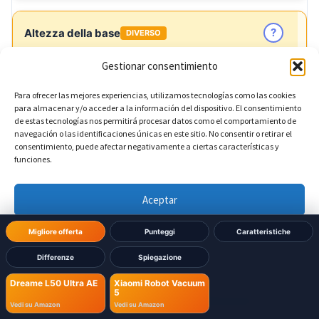
?
Altezza della base
DIVERSO
Gestionar consentimiento
590 mm
Dreame L50 Ultra AE:
Para ofrecer las mejores experiencias, utilizamos tecnologías como las cookies
para almacenar y/o acceder a la información del dispositivo. El consentimiento
572 mm
Xiaomi Robot Vacuum 5:
de estas tecnologías nos permitirá procesar datos como el comportamiento de
navegación o las identificaciones únicas en este sitio. No consentir o retirar el
consentimiento, puede afectar negativamente a ciertas características y
funciones.
?
Profondità della base
DIVERSO
Aceptar
457 mm
Dreame L50 Ultra AE:
Denegar
Migliore offerta
Punteggi
Caratteristiche
470 mm
Xiaomi Robot Vacuum 5:
Differenze
Spiegazione
Ver preferencias
Dreame L50 Ultra AE
Xiaomi Robot Vacuum
5
Política de cookies
Política de Privacidad
Aviso Legal
Vedi su Amazon
Vedi su Amazon