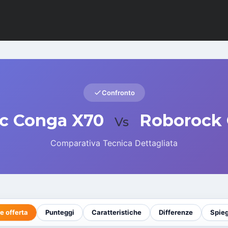
Confronto
c Conga X70
Roborock
Vs
Comparativa Tecnica Dettagliata
e offerta
Punteggi
Caratteristiche
Differenze
Spie