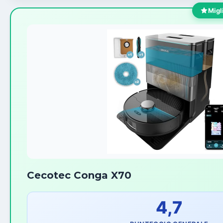
Migl
Cecotec Conga X70
4,7