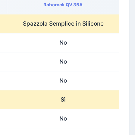
Roborock QV 35A
Spazzola Semplice in Silicone
No
No
No
Sì
No