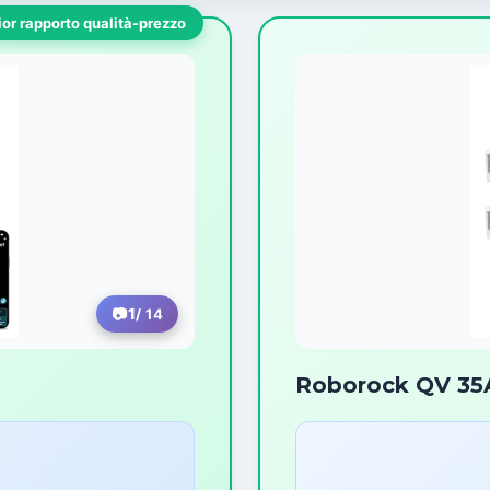
ior rapporto qualità-prezzo
1
/ 14
Roborock QV 35