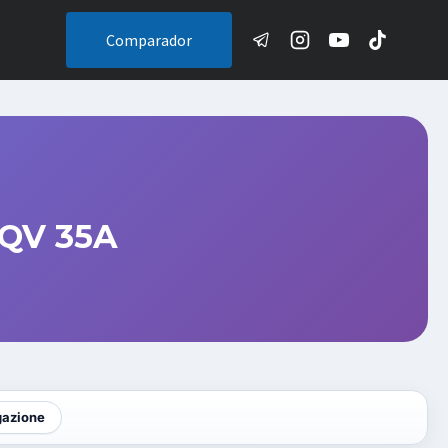
Comparador
 QV 35A
gazione