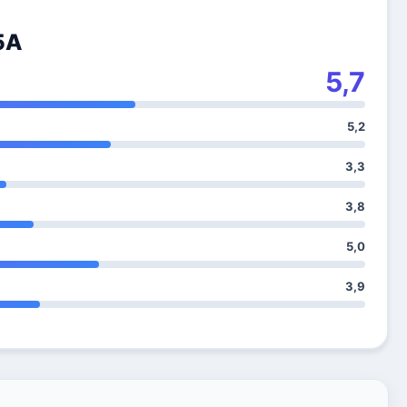
5A
5,7
5,2
3,3
3,8
5,0
3,9