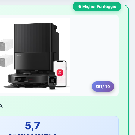
Miglior Punteggio
1
/ 10
A
5,7