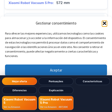
572 mm
Xiaomi Robot Vacuum 5 Pro:
?
Profundidade da base
Gestionar consentimiento
Para ofrecer las mejores experiencias, utilizamos tecnologías como las cookies
470 mm
Xiaomi Robot Vacuum 5:
para almacenar y/o acceder a la información del dispositivo. El consentimiento
de estas tecnologías nos permitirá procesar datos como el comportamiento de
navegación o las identificaciones únicas en este sitio. No consentir o retirar el
470 mm
Xiaomi Robot Vacuum 5 Pro:
consentimiento, puede afectar negativamente a ciertas características y
funciones.
Aceptar
Denegar
Mejor oferta
Pontuações
Características
Diferencias
Explicación
Já decidiu qual comprar?
Ver preferencias
Xiaomi Robot Vacuum
Xiaomi Robot Vacuum
5
5 Pro
Compre diretamente na Amazon e receba em 24-48h
Política de cookies
Política de Privacidad
Aviso Legal
Ver na Amazon
Ver na Amazon ·
497,00€
com envio Prime