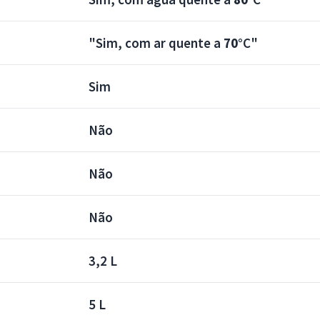
"Sim, com ar quente a
70°
C"
Sim
Não
Não
Não
3,2 L
5 L