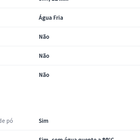
Água Fria
Não
Não
Não
de pó
Sim
Sim, com água quente a
80°
C