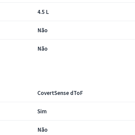
4.5 L
Não
Não
CovertSense dToF
Sim
Não