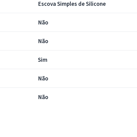
Escova Simples de Silicone
Não
Não
Sim
Não
Não