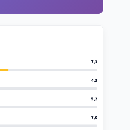
7,3
4,3
5,2
7,0