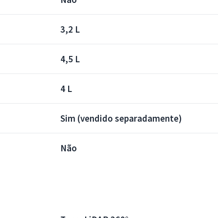
3,2 L
4,5 L
4 L
Sim (vendido separadamente)
Não