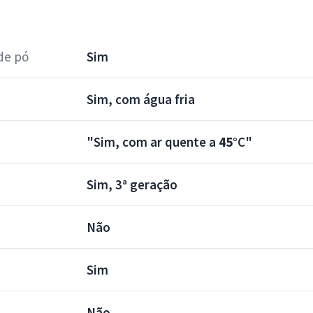
de pó
Sim
Sim, com água fria
"Sim, com ar quente a
45°
C"
Sim, 3ª geração
Não
Sim
Não