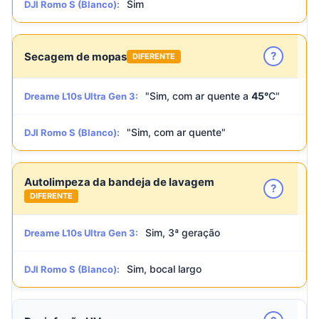
Sim
DJI Romo S (Blanco):
?
Secagem de mopas
DIFERENTE
"Sim, com ar quente a
45°
C"
Dreame L10s Ultra Gen 3:
"Sim, com ar quente"
DJI Romo S (Blanco):
Autolimpeza da bandeja de lavagem
?
DIFERENTE
Sim, 3ª geração
Dreame L10s Ultra Gen 3:
Sim, bocal largo
DJI Romo S (Blanco):