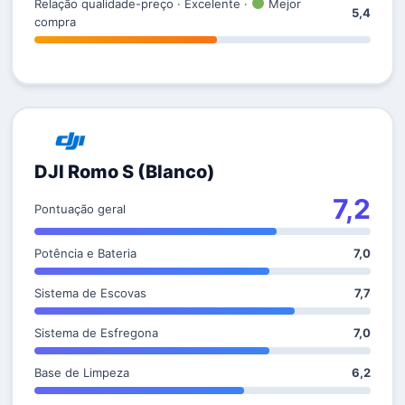
Relação qualidade-preço · Excelente ·
Mejor
5,4
compra
DJI Romo S (Blanco)
7,2
Pontuação geral
Potência e Bateria
7,0
Sistema de Escovas
7,7
Sistema de Esfregona
7,0
Base de Limpeza
6,2