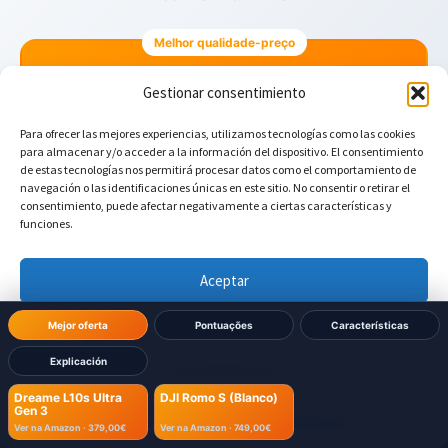
Melhor qualidade-preço
Dreame L10s Ultra Gen 3
Gestionar consentimiento
379,00€
Para ofrecer las mejores experiencias, utilizamos tecnologías como las cookies
para almacenar y/o acceder a la información del dispositivo. El consentimiento
de estas tecnologías nos permitirá procesar datos como el comportamiento de
Melhor Pontuação
navegación o las identificaciones únicas en este sitio. No consentir o retirar el
consentimiento, puede afectar negativamente a ciertas características y
DJI Romo S (Blanco)
funciones.
749,00€
Aceptar
Denegar
Mejor oferta
Pontuações
Características
Explicación
Ver preferencias
Dreame L10s Ultra
DJI Romo S (Blanco)
Gen 3
Política de cookies
Política de Privacidad
Aviso Legal
Ver na Amazon ·
379,00€
Ver na Amazon ·
749,00€