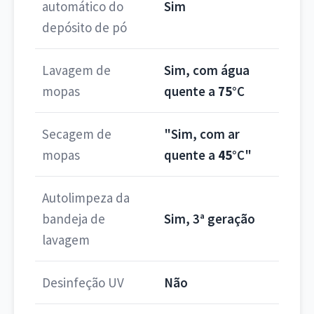
automático do
Sim
depósito de pó
Lavagem de
Sim, com água
mopas
quente a
75°
C
Secagem de
"Sim, com ar
mopas
quente a
45°
C"
Autolimpeza da
bandeja de
Sim, 3ª geração
lavagem
Desinfeção UV
Não