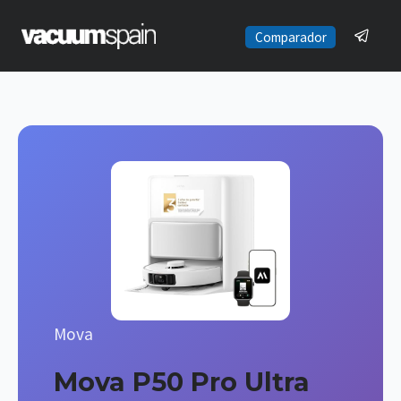
Saltar
al
Comparador
contenido
Mova
Mova P50 Pro Ultra