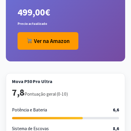
499,00€
Precio actualizado
Ver na Amazon
Mova P50 Pro Ultra
7,8
Pontuação geral (0-10)
Potência e Bateria
6,6
Sistema de Escovas
8,6