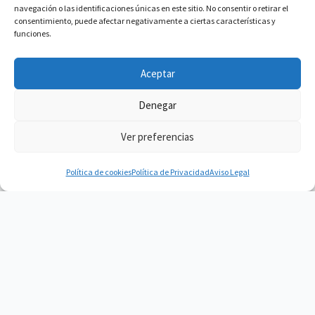
navegación o las identificaciones únicas en este sitio. No consentir o retirar el
consentimiento, puede afectar negativamente a ciertas características y
funciones.
Aceptar
Denegar
Ver preferencias
Política de cookies
Política de Privacidad
Aviso Legal
Vacuum Spain
Vacuum Spain La mejor Comunidad de
Robots Aspiradores