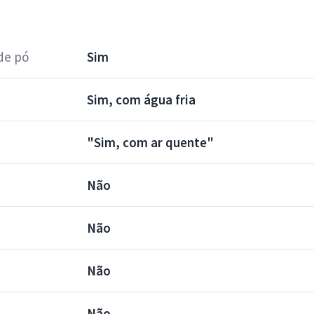
de pó
Sim
Sim, com água fria
"Sim, com ar quente"
Não
Não
Não
Não