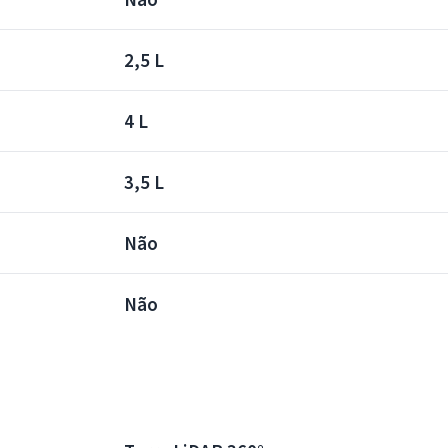
2,5 L
4 L
3,5 L
Não
Não