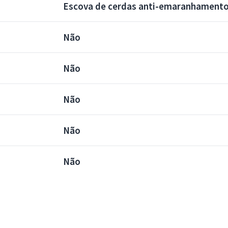
Escova de cerdas anti-emaranhament
Não
Não
Não
Não
Não