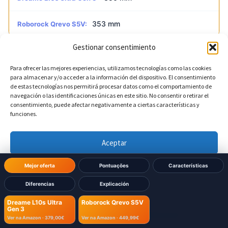
353 mm
Roborock Qrevo S5V:
Gestionar consentimiento
?
Altura do robô
DIFERENTE
Para ofrecer las mejores experiencias, utilizamos tecnologías como las cookies
para almacenar y/o acceder a la información del dispositivo. El consentimiento
de estas tecnologías nos permitirá procesar datos como el comportamiento de
97 mm
Dreame L10s Ultra Gen 3:
navegación o las identificaciones únicas en este sitio. No consentir o retirar el
consentimiento, puede afectar negativamente a ciertas características y
funciones.
96,5 mm
Roborock Qrevo S5V:
Aceptar
Denegar
Dimensões Base
Mejor oferta
Pontuações
Características
Diferencias
Explicación
Ver preferencias
?
Largura da base
Dreame L10s Ultra
Roborock Qrevo S5V
Gen 3
Política de cookies
Política de Privacidad
Aviso Legal
Ver na Amazon ·
379,00€
Ver na Amazon ·
449,99€
340 mm
Dreame L10s Ultra Gen 3: