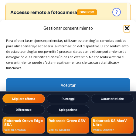
?
Accesso remoto a fotocamera
DIVERSO
Gestionar consentimiento
No
Roborock Qrevo Edge S5A:
Para ofrecer las mejores experiencias, utilizamos tecnologías como las cookies
No
Roborock Qrevo S5V:
para almacenar y/o acceder a la información del dispositivo. El consentimiento
de estas tecnologías nos permitirá procesar datos como el comportamiento de
navegación o las identificaciones únicas en este sitio. No consentir o retirar el
Sì
Roborock S8 MaxV Ultra:
consentimiento, puede afectar negativamente a ciertas características y
funciones.
?
LED visione notturna
DIVERSO
Aceptar
Denegar
No
Roborock Qrevo Edge S5A:
Migliore offerta
Punteggi
Caratteristiche
Differenze
Spiegazione
Ver preferencias
No
Roborock Qrevo S5V:
Roborock Qrevo Edge
Roborock Qrevo S5V
Roborock S8 MaxV
S5A
Ultra
Política de cookies
Política de Privacidad
Aviso Legal
Sì
Roborock S8 MaxV Ultra:
Vedi su Amazon
Vedi su Amazon
Vedi su Amazon