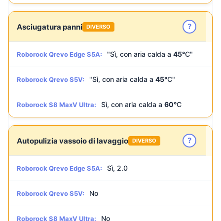
?
Asciugatura panni
DIVERSO
"Sì, con aria calda a
45°
C"
Roborock Qrevo Edge S5A:
"Sì, con aria calda a
45°
C"
Roborock Qrevo S5V:
Sì, con aria calda a
60°
C
Roborock S8 MaxV Ultra:
?
Autopulizia vassoio di lavaggio
DIVERSO
Sì, 2.0
Roborock Qrevo Edge S5A:
No
Roborock Qrevo S5V:
No
Roborock S8 MaxV Ultra: