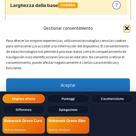
?
Larghezza della base
DIVERSO
450 mm
Roborock Qrevo Curv:
Gestionar consentimiento
340 mm
Roborock Qrevo Slim:
Para ofrecer las mejores experiencias, utilizamos tecnologías como las cookies
para almacenar y/o acceder a la información del dispositivo. El consentimiento
de estas tecnologías nos permitirá procesar datos como el comportamiento de
navegación o las identificaciones únicas en este sitio. No consentir o retirar el
?
Altezza della base
DIVERSO
consentimiento, puede afectar negativamente a ciertas características y
funciones.
450 mm
Roborock Qrevo Curv:
Aceptar
521 mm
Roborock Qrevo Slim:
Denegar
Migliore offerta
Punteggi
Caratteristiche
Differenze
Spiegazione
Ver preferencias
?
Profondità della base
DIVERSO
Roborock Qrevo Curv
Roborock Qrevo Slim
Política de cookies
Política de Privacidad
Aviso Legal
Vedi su Amazon
Vedi su Amazon
450 mm
Roborock Qrevo Curv: