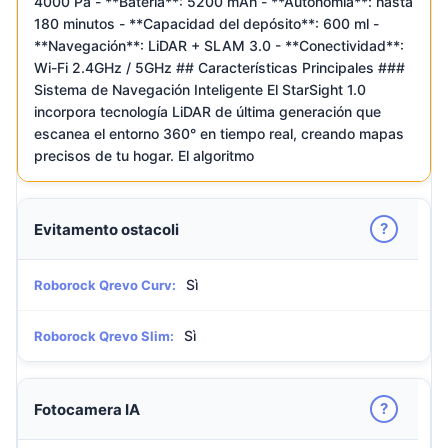
4000 Pa - **Batería**: 5200 mAh - **Autonomía**: hasta
180 minutos - **Capacidad del depósito**: 600 ml -
**Navegación**: LiDAR + SLAM 3.0 - **Conectividad**:
Wi-Fi 2.4GHz / 5GHz ## Características Principales ###
Sistema de Navegación Inteligente El StarSight 1.0
incorpora tecnología LiDAR de última generación que
escanea el entorno 360° en tiempo real, creando mapas
precisos de tu hogar. El algoritmo
?
Evitamento ostacoli
Sì
Roborock Qrevo Curv:
Sì
Roborock Qrevo Slim:
?
Fotocamera IA