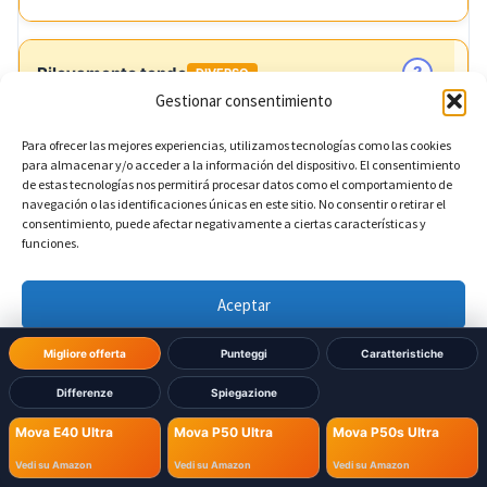
?
Rilevamento tende
DIVERSO
Gestionar consentimiento
No
Mova E40 Ultra:
Para ofrecer las mejores experiencias, utilizamos tecnologías como las cookies
para almacenar y/o acceder a la información del dispositivo. El consentimiento
de estas tecnologías nos permitirá procesar datos como el comportamiento de
Sì
Mova P50 Ultra:
navegación o las identificaciones únicas en este sitio. No consentir o retirar el
consentimiento, puede afectar negativamente a ciertas características y
funciones.
Sì
Mova P50s Ultra:
Aceptar
?
Accesso remoto a fotocamera
DIVERSO
Denegar
Migliore offerta
Punteggi
Caratteristiche
No
Mova E40 Ultra:
Differenze
Spiegazione
Ver preferencias
Mova E40 Ultra
Mova P50 Ultra
Mova P50s Ultra
No
Mova P50 Ultra:
Política de cookies
Política de Privacidad
Aviso Legal
Vedi su Amazon
Vedi su Amazon
Vedi su Amazon