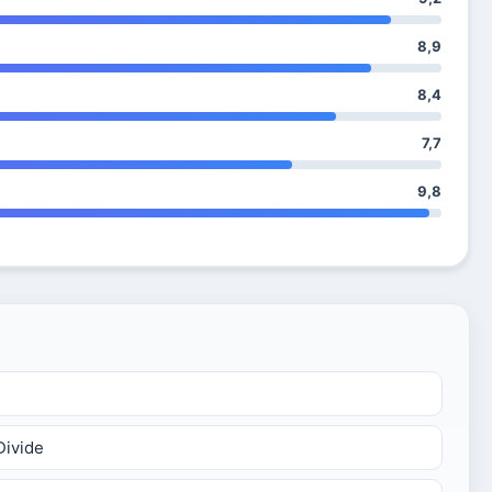
8,9
8,4
7,7
9,8
Divide