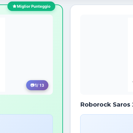
Miglior Punteggio
1
/ 13
Roborock Saros 