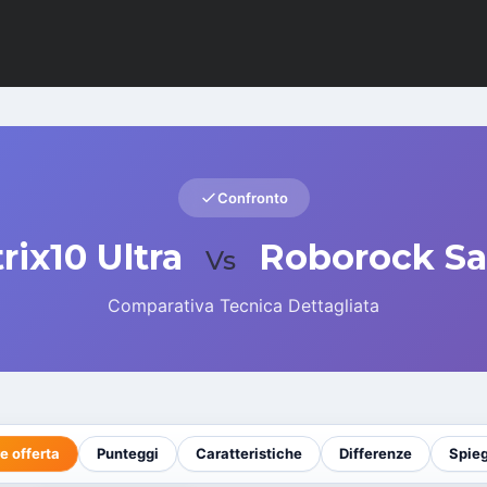
Confronto
ix10 Ultra
Roborock Sa
Vs
Comparativa Tecnica Dettagliata
e offerta
Punteggi
Caratteristiche
Differenze
Spie