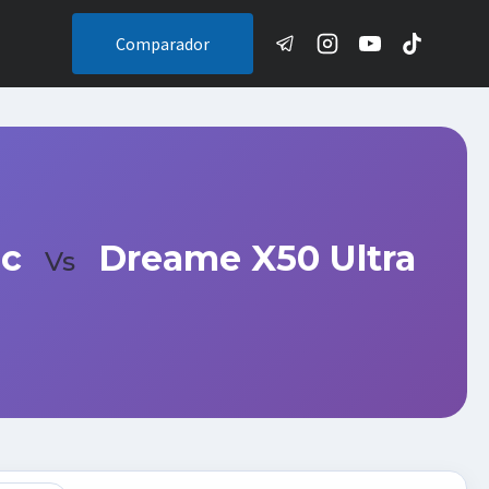
Comparador
ic
Dreame X50 Ultra
Vs