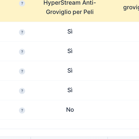
HyperStream Anti-
?
grovig
Groviglio per Peli
Sì
?
Sì
?
Sì
?
Sì
?
No
?