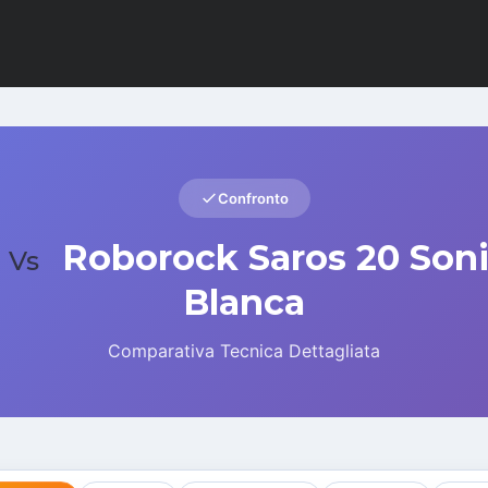
Confronto
Roborock Saros 20 Son
Vs
Blanca
Comparativa Tecnica Dettagliata