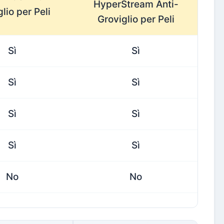
HyperStream Anti-
lio per Peli
Groviglio per Peli
Sì
Sì
Sì
Sì
Sì
Sì
Sì
Sì
No
No