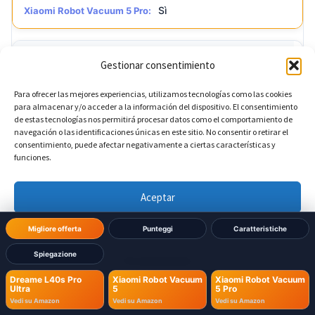
Sì
Xiaomi Robot Vacuum 5 Pro:
?
CPU / Algoritmo
Gestionar consentimiento
Para ofrecer las mejores experiencias, utilizamos tecnologías como las cookies
?
Dreame L40s Pro Ultra:
para almacenar y/o acceder a la información del dispositivo. El consentimiento
de estas tecnologías nos permitirá procesar datos como el comportamiento de
navegación o las identificaciones únicas en este sitio. No consentir o retirar el
?
Xiaomi Robot Vacuum 5:
consentimiento, puede afectar negativamente a ciertas características y
funciones.
?
Xiaomi Robot Vacuum 5 Pro:
Aceptar
Denegar
Migliore offerta
Punteggi
Caratteristiche
Funzioni Avanzate
Spiegazione
Ver preferencias
Dreame L40s Pro
Xiaomi Robot Vacuum
Xiaomi Robot Vacuum
?
Capacità di superare gradini
DIVERSO
Ultra
5
5 Pro
Política de cookies
Política de Privacidad
Aviso Legal
Vedi su Amazon
Vedi su Amazon
Vedi su Amazon