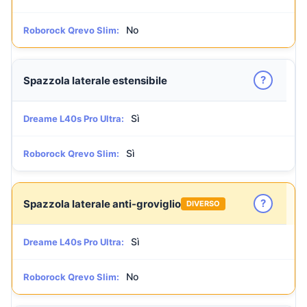
No
Roborock Qrevo Slim:
?
Spazzola laterale estensibile
Sì
Dreame L40s Pro Ultra:
Sì
Roborock Qrevo Slim:
?
Spazzola laterale anti-groviglio
DIVERSO
Sì
Dreame L40s Pro Ultra:
No
Roborock Qrevo Slim: