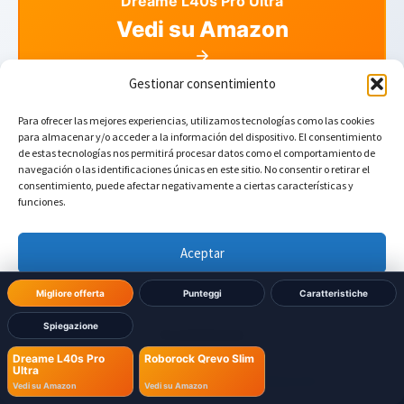
Dreame L40s Pro Ultra
Vedi su Amazon
Gestionar consentimiento
Para ofrecer las mejores experiencias, utilizamos tecnologías como las cookies
Roborock Qrevo Slim
para almacenar y/o acceder a la información del dispositivo. El consentimiento
Vedi su Amazon
de estas tecnologías nos permitirá procesar datos como el comportamiento de
navegación o las identificaciones únicas en este sitio. No consentir o retirar el
consentimiento, puede afectar negativamente a ciertas características y
funciones.
Aceptar
Denegar
Migliore offerta
Punteggi
Caratteristiche
Spiegazione
Ver preferencias
Hai dubbi su quale robot scegliere?
Dreame L40s Pro
Roborock Qrevo Slim
Ultra
Política de cookies
Política de Privacidad
Aviso Legal
Unisciti alla nostra comunità Telegram dove
Vedi su Amazon
Vedi su Amazon