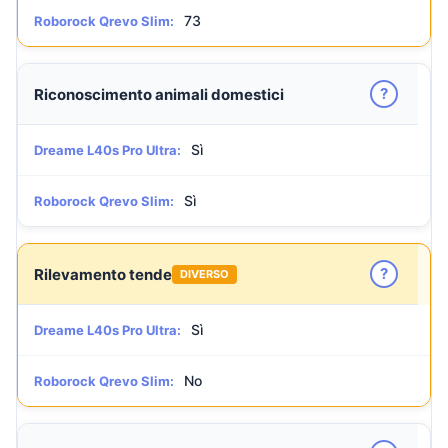
73
Roborock Qrevo Slim:
?
Riconoscimento animali domestici
Sì
Dreame L40s Pro Ultra:
Sì
Roborock Qrevo Slim:
?
Rilevamento tende
DIVERSO
Sì
Dreame L40s Pro Ultra:
No
Roborock Qrevo Slim: