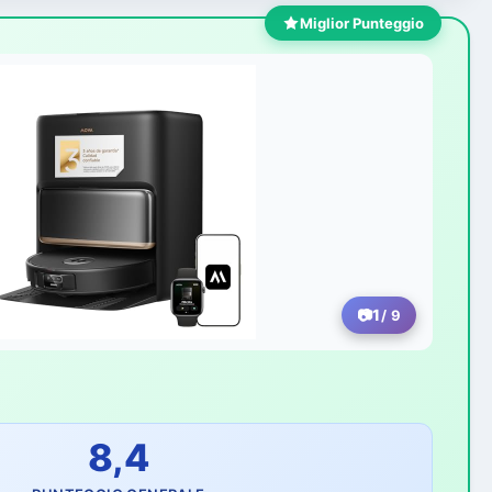
Miglior Punteggio
1
/ 9
8,4