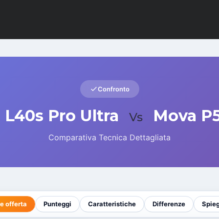
Confronto
L40s Pro Ultra
Mova P5
Vs
Comparativa Tecnica Dettagliata
e offerta
Punteggi
Caratteristiche
Differenze
Spie