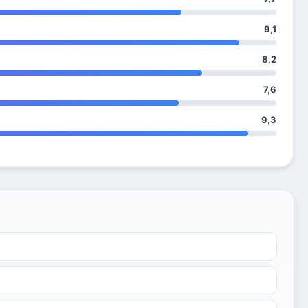
9,1
8,2
7,6
9,3