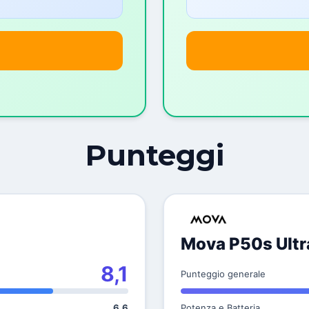
Punteggi
Mova P50s Ultr
8,1
Punteggio generale
6,6
Potenza e Batteria