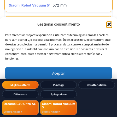
572 mm
Xiaomi Robot Vacuum 5:
Gestionar consentimiento
?
Profondità della base
DIVERSO
Para ofrecer las mejores experiencias, utilizamos tecnologías como las cookies
456,7 mm
Dreame L40 Ultra AE:
para almacenar y/o acceder a la información del dispositivo. El consentimiento
de estas tecnologías nos permitirá procesar datos como el comportamiento de
navegación o las identificaciones únicas en este sitio. No consentir o retirar el
470 mm
Xiaomi Robot Vacuum 5:
consentimiento, puede afectar negativamente a ciertas características y
funciones.
Aceptar
Denegar
Migliore offerta
Punteggi
Caratteristiche
Differenze
Spiegazione
Ver preferencias
Hai già deciso quale
Dreame L40 Ultra AE
Xiaomi Robot Vacuum
5
comprare?
Política de cookies
Política de Privacidad
Aviso Legal
Vedi su Amazon
Vedi su Amazon