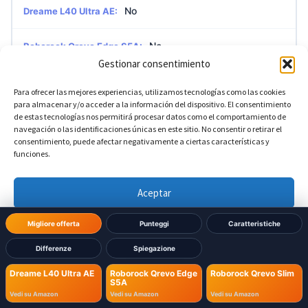
No
Dreame L40 Ultra AE:
No
Roborock Qrevo Edge S5A:
Gestionar consentimiento
No
Roborock Qrevo Slim:
Para ofrecer las mejores experiencias, utilizamos tecnologías como las cookies
para almacenar y/o acceder a la información del dispositivo. El consentimiento
de estas tecnologías nos permitirá procesar datos como el comportamiento de
navegación o las identificaciones únicas en este sitio. No consentir o retirar el
?
Accesso remoto a fotocamera
DIVERSO
consentimiento, puede afectar negativamente a ciertas características y
funciones.
Sì
Dreame L40 Ultra AE:
Aceptar
No
Roborock Qrevo Edge S5A:
Denegar
Migliore offerta
Punteggi
Caratteristiche
Sì
Roborock Qrevo Slim:
Differenze
Spiegazione
Ver preferencias
Dreame L40 Ultra AE
Roborock Qrevo Edge
Roborock Qrevo Slim
S5A
?
LED visione notturna
Política de cookies
Política de Privacidad
Aviso Legal
DIVERSO
Vedi su Amazon
Vedi su Amazon
Vedi su Amazon