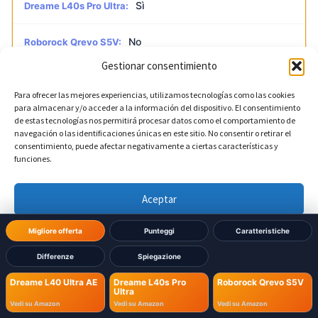
Sì
Dreame L40s Pro Ultra:
No
Roborock Qrevo S5V:
Gestionar consentimiento
?
LED visione notturna
DIVERSO
Para ofrecer las mejores experiencias, utilizamos tecnologías como las cookies
para almacenar y/o acceder a la información del dispositivo. El consentimiento
de estas tecnologías nos permitirá procesar datos como el comportamiento de
Sì
navegación o las identificaciones únicas en este sitio. No consentir o retirar el
Dreame L40 Ultra AE:
consentimiento, puede afectar negativamente a ciertas características y
funciones.
Sì
Dreame L40s Pro Ultra:
Aceptar
No
Roborock Qrevo S5V:
Denegar
Migliore offerta
Punteggi
Caratteristiche
?
Pulizia intelligente IA
Differenze
Spiegazione
DIVERSO
Ver preferencias
Dreame L40 Ultra AE
Dreame L40s Pro
Roborock Qrevo S5V
Ultra
Sì, CleanGenius 2.0
Dreame L40 Ultra AE:
Política de cookies
Política de Privacidad
Aviso Legal
Vedi su Amazon
Vedi su Amazon
Vedi su Amazon