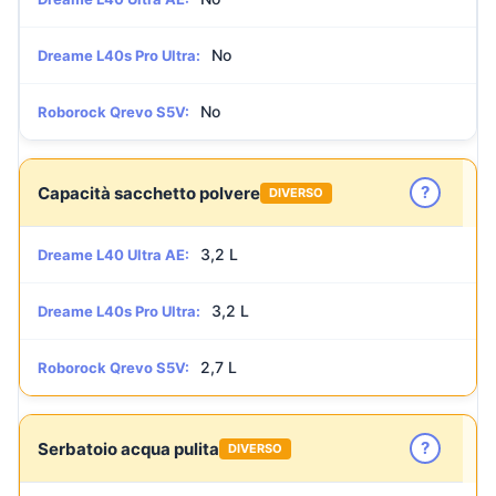
No
Dreame L40s Pro Ultra:
No
Roborock Qrevo S5V:
?
Capacità sacchetto polvere
DIVERSO
3,2 L
Dreame L40 Ultra AE:
3,2 L
Dreame L40s Pro Ultra:
2,7 L
Roborock Qrevo S5V:
?
Serbatoio acqua pulita
DIVERSO