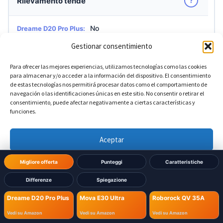
?
Rilevamento tende
No
Dreame D20 Pro Plus:
Gestionar consentimiento
No
Mova E30 Ultra:
Para ofrecer las mejores experiencias, utilizamos tecnologías como las cookies
para almacenar y/o acceder a la información del dispositivo. El consentimiento
No
Roborock QV 35A:
de estas tecnologías nos permitirá procesar datos como el comportamiento de
navegación o las identificaciones únicas en este sitio. No consentir o retirar el
consentimiento, puede afectar negativamente a ciertas características y
funciones.
?
Accesso remoto a fotocamera
Aceptar
No
Dreame D20 Pro Plus:
Denegar
Migliore offerta
Punteggi
Caratteristiche
No
Mova E30 Ultra:
Differenze
Spiegazione
Ver preferencias
No
Roborock QV 35A:
Dreame D20 Pro Plus
Mova E30 Ultra
Roborock QV 35A
Política de cookies
Política de Privacidad
Aviso Legal
Vedi su Amazon
Vedi su Amazon
Vedi su Amazon