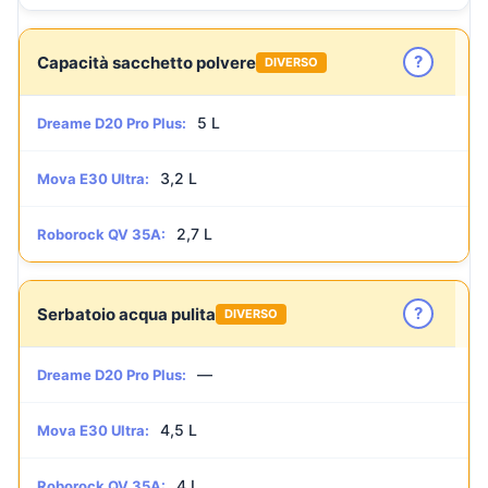
?
Capacità sacchetto polvere
DIVERSO
5 L
Dreame D20 Pro Plus:
3,2 L
Mova E30 Ultra:
2,7 L
Roborock QV 35A:
?
Serbatoio acqua pulita
DIVERSO
—
Dreame D20 Pro Plus:
4,5 L
Mova E30 Ultra:
4 L
Roborock QV 35A: