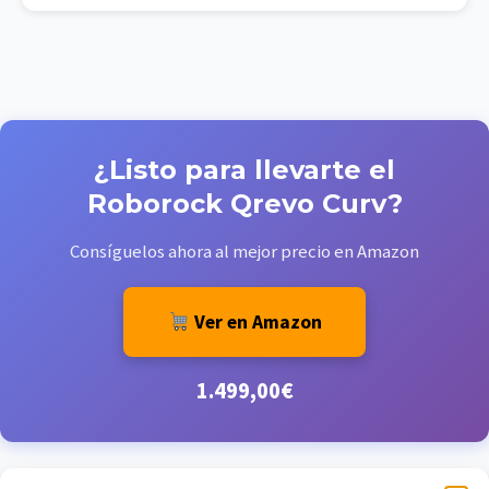
¿Listo para llevarte el
Roborock Qrevo Curv?
Consíguelos ahora al mejor precio en Amazon
Ver en Amazon
1.499,00€