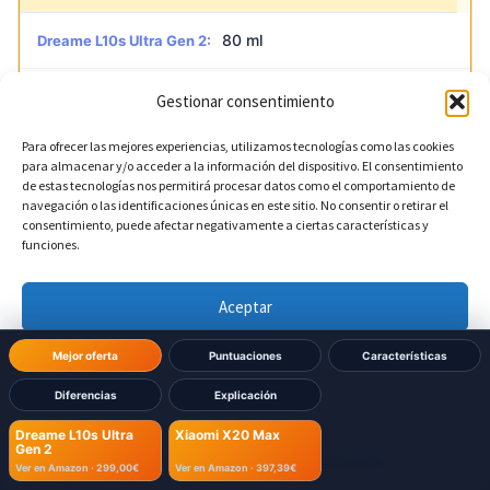
80 ml
Dreame L10s Ultra Gen 2:
Sí
Xiaomi X20 Max:
Gestionar consentimiento
Para ofrecer las mejores experiencias, utilizamos tecnologías como las cookies
para almacenar y/o acceder a la información del dispositivo. El consentimiento
de estas tecnologías nos permitirá procesar datos como el comportamiento de
Dimensiones Robot
navegación o las identificaciones únicas en este sitio. No consentir o retirar el
consentimiento, puede afectar negativamente a ciertas características y
funciones.
?
Diámetro del robot
Aceptar
350 mm
Dreame L10s Ultra Gen 2:
Denegar
Mejor oferta
Puntuaciones
Características
350 mm
Xiaomi X20 Max:
Diferencias
Explicación
Ver preferencias
Dreame L10s Ultra
Xiaomi X20 Max
Gen 2
Política de cookies
Política de Privacidad
Aviso Legal
Ver en Amazon ·
299,00€
Ver en Amazon ·
397,39€
?
Altura del robot