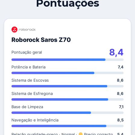
Pontuações
Roborock Saros Z70
8,4
Pontuação geral
Potência e Bateria
7,4
Sistema de Escovas
8,6
Sistema de Esfregona
8,6
Base de Limpeza
7,1
Navegação e Inteligência
8,5
Relação qualidade-preço · Normal ·
Precio correcto
5,4