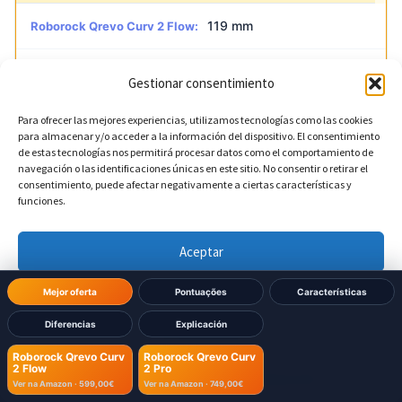
119 mm
Roborock Qrevo Curv 2 Flow:
79,8 mm
Roborock Qrevo Curv 2 Pro:
Gestionar consentimiento
Para ofrecer las mejores experiencias, utilizamos tecnologías como las cookies
para almacenar y/o acceder a la información del dispositivo. El consentimiento
de estas tecnologías nos permitirá procesar datos como el comportamiento de
Dimensões Base
navegación o las identificaciones únicas en este sitio. No consentir o retirar el
consentimiento, puede afectar negativamente a ciertas características y
funciones.
?
Largura da base
Aceptar
450 mm
Roborock Qrevo Curv 2 Flow:
Denegar
Mejor oferta
Pontuações
Características
450 mm
Roborock Qrevo Curv 2 Pro:
Diferencias
Explicación
Ver preferencias
Roborock Qrevo Curv
Roborock Qrevo Curv
2 Flow
2 Pro
Política de cookies
Política de Privacidad
Aviso Legal
?
Altura da base
Ver na Amazon ·
599,00€
Ver na Amazon ·
749,00€