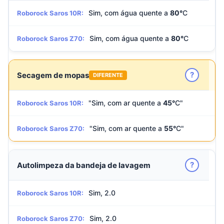
Sim, com água quente a
80°
C
Roborock Saros 10R:
Sim, com água quente a
80°
C
Roborock Saros Z70:
?
Secagem de mopas
DIFERENTE
"Sim, com ar quente a
45°
C"
Roborock Saros 10R:
"Sim, com ar quente a
55°
C"
Roborock Saros Z70:
?
Autolimpeza da bandeja de lavagem
Sim, 2.0
Roborock Saros 10R:
Sim, 2.0
Roborock Saros Z70: