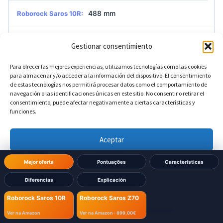
488 mm
Roborock Saros 10R:
488 mm
Roborock Saros Z70:
Gestionar consentimiento
Para ofrecer las mejores experiencias, utilizamos tecnologías como las cookies
?
Profundidade da base
para almacenar y/o acceder a la información del dispositivo. El consentimiento
de estas tecnologías nos permitirá procesar datos como el comportamiento de
navegación o las identificaciones únicas en este sitio. No consentir o retirar el
consentimiento, puede afectar negativamente a ciertas características y
475 mm
Roborock Saros 10R:
funciones.
475 mm
Roborock Saros Z70:
Aceptar
Denegar
Mejor oferta
Pontuações
Características
Diferencias
Explicación
Ver preferencias
Roborock Saros 10R
Roborock Saros Z70
Política de cookies
Política de Privacidad
Aviso Legal
Ver na Amazon
Ver na Amazon ·
899,00€
Já decidiu qual comprar?