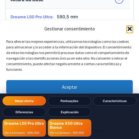
590,5 mm
Dreame L50 Pro Ultra:
Gestionar consentimiento
590,5 mm
Dreame X50 Ultra Blanca:
Para ofrecer las mejores experiencias, utilizamos tecnologías como las cookies
para almacenar y/o acceder a la información del dispositivo. El consentimiento
de estas tecnologías nos permitirá procesar datos como el comportamiento de
?
Profundidade da base
navegación o las identificaciones únicas en este sitio. No consentir o retirar el
consentimiento, puede afectar negativamente a ciertas características y
funciones.
456,7 mm
Dreame L50 Pro Ultra:
Aceptar
456,7 mm
Dreame X50 Ultra Blanca:
Denegar
Mejor oferta
Pontuações
Características
Diferencias
Explicación
Ver preferencias
Dreame L50 Pro Ultra
Dreame X50 Ultra
Blanca
Política de cookies
Política de Privacidad
Aviso Legal
Ver na Amazon ·
699,00€
Ver na Amazon ·
749,00€