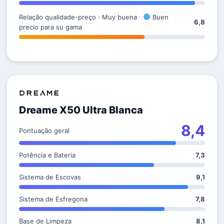
Relação qualidade-preço · Muy buena ·
Buen
6,8
precio para su gama
Dreame X50 Ultra Blanca
8,4
Pontuação geral
Potência e Bateria
7,3
Sistema de Escovas
9,1
Sistema de Esfregona
7,8
Base de Limpeza
8,1