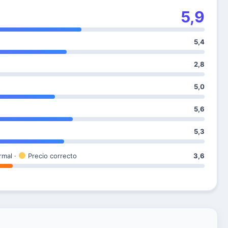
5,9
5,4
2,8
5,0
5,6
5,3
rmal ·
Precio correcto
3,6