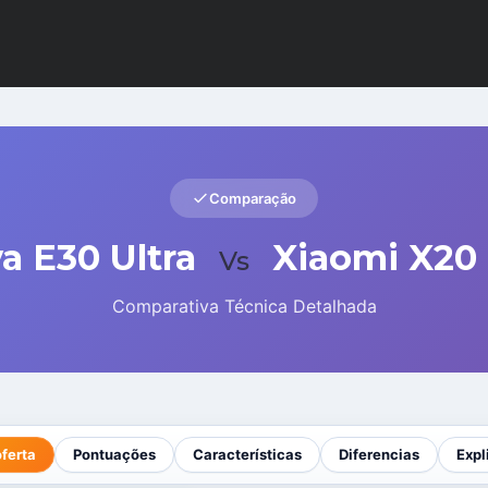
Comparação
a E30 Ultra
Xiaomi X20
Vs
Comparativa Técnica Detalhada
oferta
Pontuações
Características
Diferencias
Expl