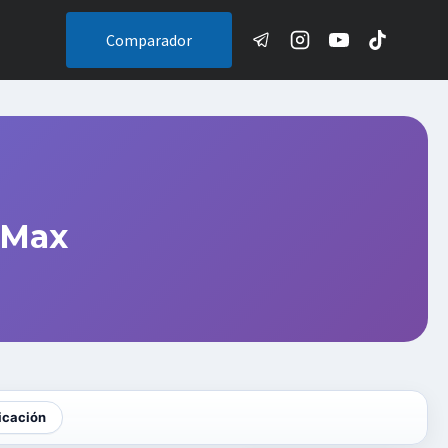
Comparador
 Max
icación