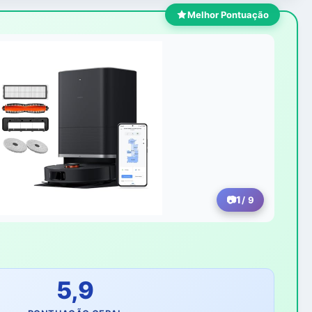
Melhor Pontuação
1
/ 9
5,9