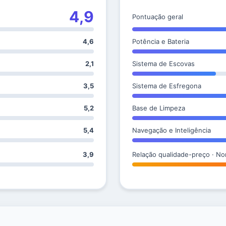
4,9
Pontuação geral
4,6
Potência e Bateria
2,1
Sistema de Escovas
3,5
Sistema de Esfregona
5,2
Base de Limpeza
5,4
Navegação e Inteligência
3,9
Relação qualidade-preço · No