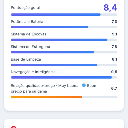
8,4
Pontuação geral
Potência e Bateria
7,3
Sistema de Escovas
9,1
Sistema de Esfregona
7,8
Base de Limpeza
8,1
Navegação e Inteligência
9,5
Relação qualidade-preço · Muy buena ·
Buen
6,7
precio para su gama