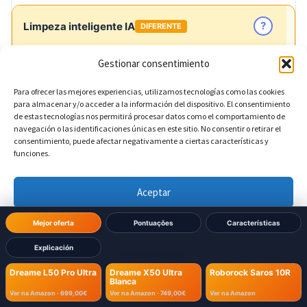
?
Limpeza inteligente IA
DIFERENTE
Gestionar consentimiento
Sim, CleanGenius 2.0
Dreame L50 Pro Ultra:
Para ofrecer las mejores experiencias, utilizamos tecnologías como las cookies
Sim, CleanGenius 2.0
Dreame X50 Ultra Blanca:
para almacenar y/o acceder a la información del dispositivo. El consentimiento
de estas tecnologías nos permitirá procesar datos como el comportamiento de
navegación o las identificaciones únicas en este sitio. No consentir o retirar el
Sim, SmartPlan 2.0
Roborock Saros 10R:
consentimiento, puede afectar negativamente a ciertas características y
funciones.
?
Reconhecimento de manchas IA
Aceptar
Denegar
Sim
Dreame L50 Pro Ultra:
Mejor oferta
Pontuações
Características
Explicación
Ver preferencias
Sim
Dreame X50 Ultra Blanca:
Dreame L50 Pro Ultra
Dreame X50 Ultra
Roborock Saros 10R
Blanca
Política de cookies
Política de Privacidad
Aviso Legal
Sim
Roborock Saros 10R:
Ver na Amazon ·
699,00€
Ver na Amazon ·
749,00€
Ver na Amazon