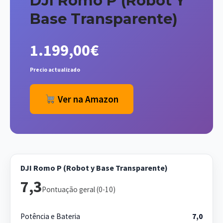
DJI Romo P (Robot Y
Base Transparente)
1.199,00€
Precio actualizado
Ver na Amazon
DJI Romo P (Robot y Base Transparente)
7,3
Pontuação geral (0-10)
Potência e Bateria
7,0