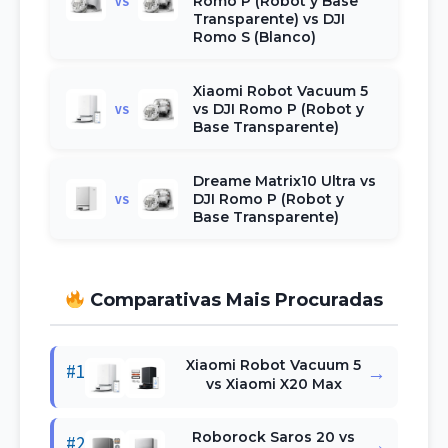
Romo P (Robot y Base
VS
Transparente) vs DJI
Romo S (Blanco)
Xiaomi Robot Vacuum 5
vs DJI Romo P (Robot y
VS
Base Transparente)
Dreame Matrix10 Ultra vs
DJI Romo P (Robot y
VS
Base Transparente)
Comparativas Mais Procuradas
Xiaomi Robot Vacuum 5
#1
→
vs Xiaomi X20 Max
Roborock Saros 20 vs
#2
→