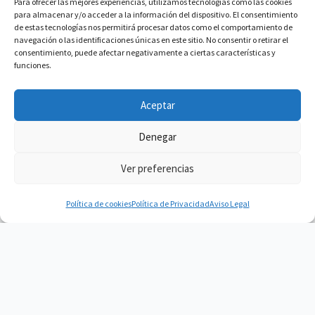
Para ofrecer las mejores experiencias, utilizamos tecnologías como las cookies
para almacenar y/o acceder a la información del dispositivo. El consentimiento
de estas tecnologías nos permitirá procesar datos como el comportamiento de
navegación o las identificaciones únicas en este sitio. No consentir o retirar el
consentimiento, puede afectar negativamente a ciertas características y
funciones.
Aceptar
Denegar
Ver preferencias
Política de cookies
Política de Privacidad
Aviso Legal
Vacuum Spain
Vacuum Spain La mejor Comunidad de