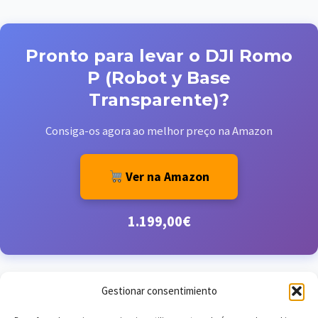
Pronto para levar o DJI Romo
P (Robot y Base
Transparente)?
Consiga-os agora ao melhor preço na Amazon
Ver na Amazon
1.199,00€
Gestionar consentimiento