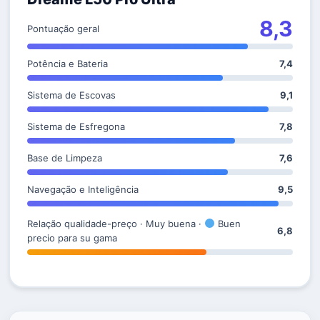
8,3
Pontuação geral
Potência e Bateria
7,4
Sistema de Escovas
9,1
Sistema de Esfregona
7,8
Base de Limpeza
7,6
Navegação e Inteligência
9,5
Relação qualidade-preço · Muy buena ·
Buen
6,8
precio para su gama