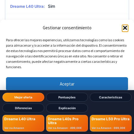
Sim
Dreame L40 Ultra:
Sim
Dreame L40s Pro Ultra:
Gestionar consentimiento
Sim
Dreame L50 Pro Ultra:
Para ofrecer las mejores experiencias, utilizamos tecnologías como las cookies
para almacenar y/o acceder a la información del dispositivo. El consentimiento
de estas tecnologías nos permitirá procesar datos como el comportamiento de
navegación o las identificaciones únicas en este sitio. No consentir o retirar el
?
Deteção de cortinas
consentimiento, puede afectar negativamente a ciertas características y
funciones.
Sim
Dreame L40 Ultra:
Aceptar
Sim
Dreame L40s Pro Ultra:
Denegar
Mejor oferta
Pontuações
Características
Sim
Dreame L50 Pro Ultra:
Diferencias
Explicación
Ver preferencias
Dreame L40 Ultra
Dreame L40s Pro
Dreame L50 Pro Ultra
Ultra
Política de cookies
Política de Privacidad
Aviso Legal
?
Acesso remoto à câmara
Ver na Amazon
Ver na Amazon ·
499,00€
Ver na Amazon ·
699,00€