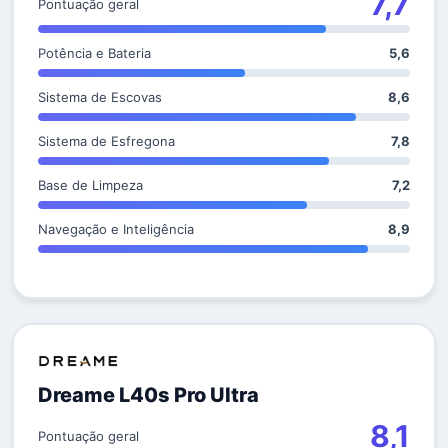
7,7
Pontuação geral
Potência e Bateria
5,6
Sistema de Escovas
8,6
Sistema de Esfregona
7,8
Base de Limpeza
7,2
Navegação e Inteligência
8,9
Dreame L40s Pro Ultra
8,1
Pontuação geral