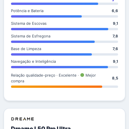
Potência e Bateria
6,6
Sistema de Escovas
9,1
Sistema de Esfregona
7,8
Base de Limpeza
7,6
Navegação e Inteligência
9,1
Relação qualidade-preço · Excelente ·
Mejor
8,5
compra
Dreame L50 Pro Ultra