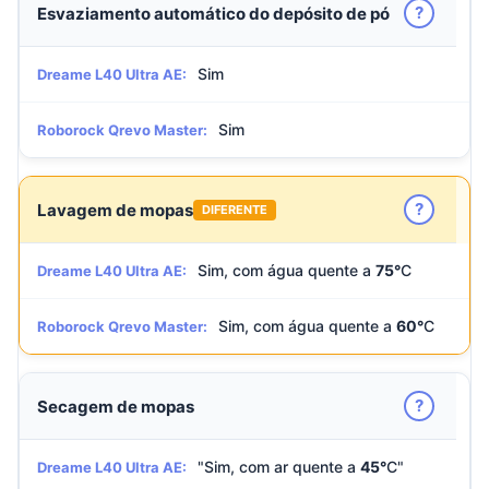
?
Esvaziamento automático do depósito de pó
Sim
Dreame L40 Ultra AE:
Sim
Roborock Qrevo Master:
?
Lavagem de mopas
DIFERENTE
Sim, com água quente a
75°
C
Dreame L40 Ultra AE:
Sim, com água quente a
60°
C
Roborock Qrevo Master:
?
Secagem de mopas
"Sim, com ar quente a
45°
C"
Dreame L40 Ultra AE: