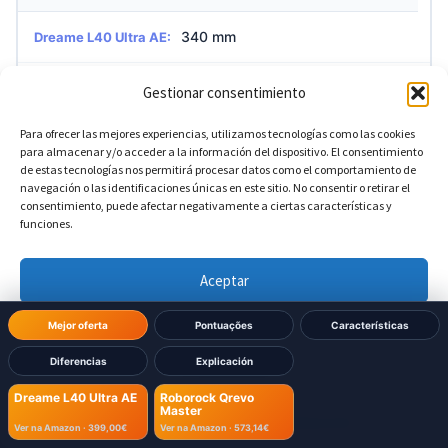
340 mm
Dreame L40 Ultra AE:
340 mm
Roborock Qrevo Master:
Gestionar consentimiento
Para ofrecer las mejores experiencias, utilizamos tecnologías como las cookies
para almacenar y/o acceder a la información del dispositivo. El consentimiento
?
Altura da base
DIFERENTE
de estas tecnologías nos permitirá procesar datos como el comportamiento de
navegación o las identificaciones únicas en este sitio. No consentir o retirar el
consentimiento, puede afectar negativamente a ciertas características y
590,5 mm
Dreame L40 Ultra AE:
funciones.
521 mm
Roborock Qrevo Master:
Aceptar
Denegar
Mejor oferta
Pontuações
Características
?
Profundidade da base
DIFERENTE
Diferencias
Explicación
Ver preferencias
456,7 mm
Dreame L40 Ultra AE:
Dreame L40 Ultra AE
Roborock Qrevo
Master
Política de cookies
Política de Privacidad
Aviso Legal
Ver na Amazon ·
399,00€
Ver na Amazon ·
573,14€
487 mm