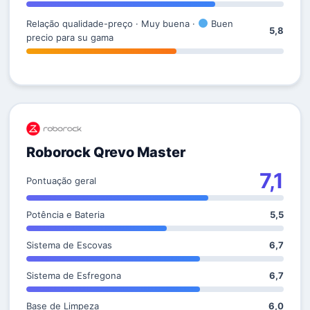
Relação qualidade-preço · Muy buena ·
Buen
5,8
precio para su gama
Roborock Qrevo Master
7,1
Pontuação geral
Potência e Bateria
5,5
Sistema de Escovas
6,7
Sistema de Esfregona
6,7
Base de Limpeza
6,0