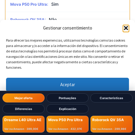
Sim
Mova P50 Pro Ultra:
Não
Roborock QV 35A:
Gestionar consentimiento
Para ofrecer las mejores experiencias, utilizamos tecnologías como las cookies
?
Nº de obstáculos reconhecidos
DIFERENTE
para almacenar y/o acceder a la información del dispositivo. El consentimiento
de estas tecnologías nos permitirá procesar datos como el comportamiento de
navegación o las identificaciones únicas en este sitio. No consentir o retirar el
120
Dreame L40 Ultra AE:
consentimiento, puede afectar negativamente a ciertas características y
funciones.
160
Mova P50 Pro Ultra:
Aceptar
?
Roborock QV 35A:
Denegar
Mejor oferta
Pontuações
Características
Diferencias
Explicación
Reconhecimento de animais de estimação
Ver preferencias
?
DIFERENTE
Dreame L40 Ultra AE
Mova P50 Pro Ultra
Roborock QV 35A
Política de cookies
Política de Privacidad
Aviso Legal
Ver na Amazon ·
399,00€
Ver na Amazon ·
432,07€
Ver na Amazon ·
299,98€
Sim
Dreame L40 Ultra AE: