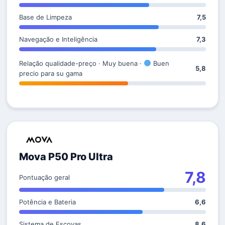
Base de Limpeza
7,5
Navegação e Inteligência
7,3
Relação qualidade-preço · Muy buena ·
Buen
5,8
precio para su gama
Mova P50 Pro Ultra
7,8
Pontuação geral
Potência e Bateria
6,6
Sistema de Escovas
8,6