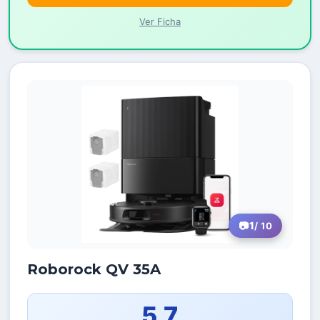
Ver Ficha
1
/ 10
Roborock QV 35A
5,7