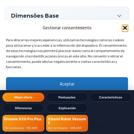
Dimensões Base
Gestionar consentimiento
?
Largura da base
DIFERENTE
Para ofrecer las mejores experiencias, utilizamos tecnologías como las cookies
para almacenar y/o acceder a la información del dispositivo. El consentimiento
298 mm
de estas tecnologías nos permitirá procesar datos como el comportamiento de
Dreame D20 Pro Plus:
navegación o las identificaciones únicas en este sitio. No consentir o retirar el
consentimiento, puede afectar negativamente a ciertas características y
360 mm
Xiaomi Robot Vacuum 5:
funciones.
Aceptar
?
Altura da base
DIFERENTE
Denegar
Mejor oferta
Pontuações
Características
452 mm
Dreame D20 Pro Plus:
Diferencias
Explicación
Ver preferencias
Dreame D20 Pro Plus
Xiaomi Robot Vacuum
572 mm
Xiaomi Robot Vacuum 5:
5
Política de cookies
Política de Privacidad
Aviso Legal
Ver na Amazon ·
199,00€
Ver na Amazon ·
399,00€