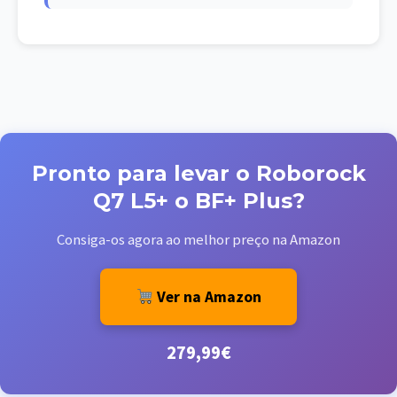
Pronto para levar o Roborock
Q7 L5+ o BF+ Plus?
Consiga-os agora ao melhor preço na Amazon
Ver na Amazon
279,99€