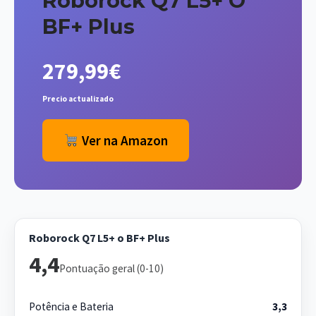
Roborock Q7 L5+ O
BF+ Plus
279,99€
Precio actualizado
Ver na Amazon
Roborock Q7 L5+ o BF+ Plus
4,4
Pontuação geral (0-10)
Potência e Bateria
3,3