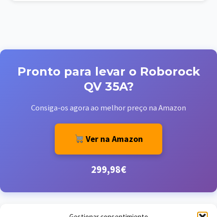
Pronto para levar o Roborock
QV 35A?
Consiga-os agora ao melhor preço na Amazon
Ver na Amazon
299,98€
Gestionar consentimiento