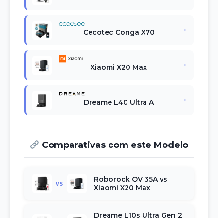
→
Cecotec Conga X70
→
Xiaomi X20 Max
→
Dreame L40 Ultra A
Comparativas com este Modelo
Roborock QV 35A vs
VS
Xiaomi X20 Max
Dreame L10s Ultra Gen 2