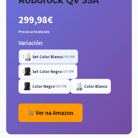
Roborock QV 35A
299,98€
Precio actualizado
Variación:
Set Color Blanco
299,98€
Set Color Negro
329,99€
Color Negro
Color Blanco
589,99€
Ver na Amazon