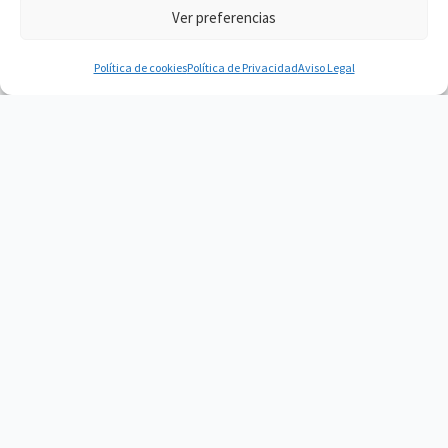
Ver preferencias
Política de cookies
Política de Privacidad
Aviso Legal
Vacuum Spain
Vacuum Spain La mejor Comunidad de
Robots Aspiradores
About
Contact
© 2026 Vacuum Spain - Tema para WordPress por
Kadence WP