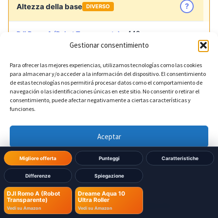
?
Altezza della base
DIVERSO
440 mm
DJI Romo A (Robot Transparente):
Gestionar consentimiento
500 mm
Dreame Aqua 10 Ultra Roller:
Para ofrecer las mejores experiencias, utilizamos tecnologías como las cookies
para almacenar y/o acceder a la información del dispositivo. El consentimiento
de estas tecnologías nos permitirá procesar datos como el comportamiento de
navegación o las identificaciones únicas en este sitio. No consentir o retirar el
?
Profondità della base
DIVERSO
consentimiento, puede afectar negativamente a ciertas características y
funciones.
425 mm
DJI Romo A (Robot Transparente):
Aceptar
440 mm
Dreame Aqua 10 Ultra Roller:
Denegar
Migliore offerta
Punteggi
Caratteristiche
Differenze
Spiegazione
Ver preferencias
DJI Romo A (Robot
Dreame Aqua 10
Transparente)
Ultra Roller
Política de cookies
Política de Privacidad
Aviso Legal
Vedi su Amazon
Vedi su Amazon