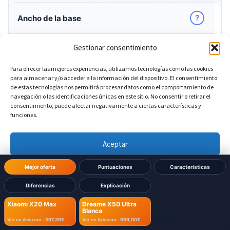
?
Ancho de la base
340 mm
Xiaomi X20 Max:
Gestionar consentimiento
Para ofrecer las mejores experiencias, utilizamos tecnologías como las cookies
340 mm
Dreame X50 Ultra Blanca:
para almacenar y/o acceder a la información del dispositivo. El consentimiento
de estas tecnologías nos permitirá procesar datos como el comportamiento de
navegación o las identificaciones únicas en este sitio. No consentir o retirar el
consentimiento, puede afectar negativamente a ciertas características y
?
Altura de la base
DIFERENTE
funciones.
563 mm
Xiaomi X20 Max:
Aceptar
590,5 mm
Dreame X50 Ultra Blanca:
Denegar
Mejor oferta
Puntuaciones
Características
Diferencias
Explicación
Ver preferencias
?
Profundidad de la base
DIFERENTE
Xiaomi X20 Max
Dreame X50 Ultra
Blanca
Política de cookies
Política de Privacidad
Aviso Legal
Ver en Amazon ·
397,39€
Ver en Amazon ·
999,00€